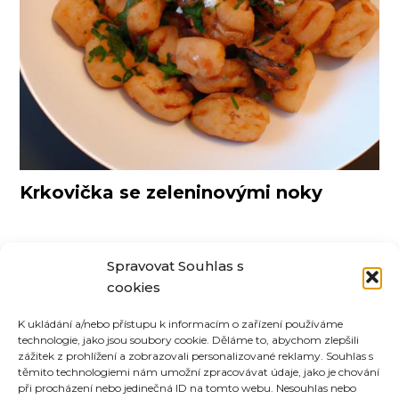
Krkovička se zeleninovými noky
Spravovat Souhlas s
DAŇOVÁ EVIDENCE
DOKLADY
FAKTURACE
cookies
KARLOVY VARY
OSVČ
OSVČ PORADNA
PODNIKATELÉ
K ukládání a/nebo přístupu k informacím o zařízení používáme
UCETIO
ÚČETNÍ SLUŽBY
ÚČETNICTVÍ
technologie, jako jsou soubory cookie. Děláme to, abychom zlepšili
zážitek z prohlížení a zobrazovali personalizované reklamy. Souhlas s
těmito technologiemi nám umožní zpracovávat údaje, jako je chování
při procházení nebo jedinečná ID na tomto webu. Nesouhlas nebo