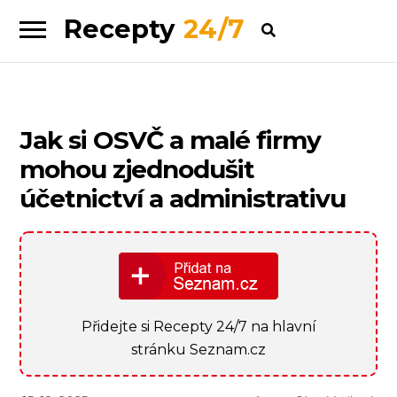
Recepty
24/7
Skip
Skip
to
to
navigation
content
Jak si OSVČ a malé firmy
mohou zjednodušit
účetnictví a administrativu
Přidejte si Recepty 24/7 na hlavní
stránku Seznam.cz