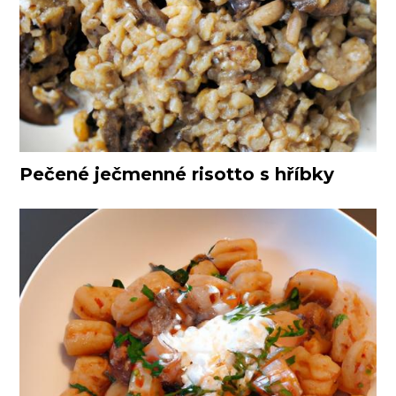
Pečené ječmenné risotto s hříbky