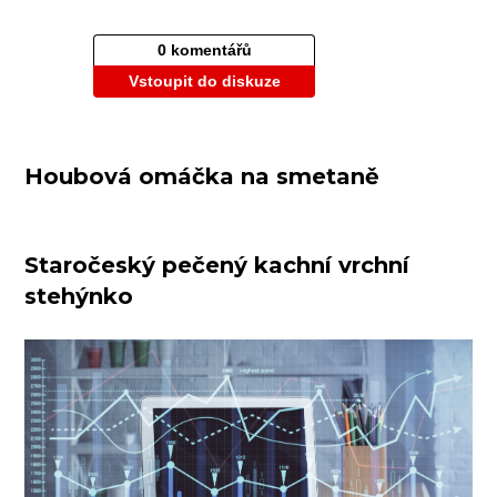
0 komentářů
Vstoupit do diskuze
Houbová omáčka na smetaně
Staročeský pečený kachní vrchní
stehýnko